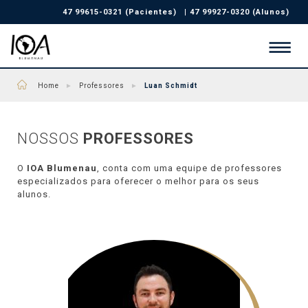
47 99615-0321 (Pacientes)
|
47 99927-0320 (Alunos)
Home
►
Professores
►
Luan Schmidt
NOSSOS
PROFESSORES
O
IOA Blumenau
, conta com uma equipe de professores
especializados para oferecer o melhor para os seus
alunos.